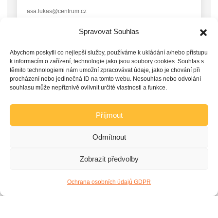
asa.lukas@centrum.cz
Spravovat Souhlas
← Jít zpět
Abychom poskytli co nejlepší služby, používáme k ukládání a/nebo přístupu
k informacím o zařízení, technologie jako jsou soubory cookies. Souhlas s
těmito technologiemi nám umožní zpracovávat údaje, jako je chování při
procházení nebo jedinečná ID na tomto webu. Nesouhlas nebo odvolání
souhlasu může nepříznivě ovlivnit určité vlastnosti a funkce.
Příjmout
Odmítnout
Zobrazit předvolby
Ochrana osobních údajů GDPR